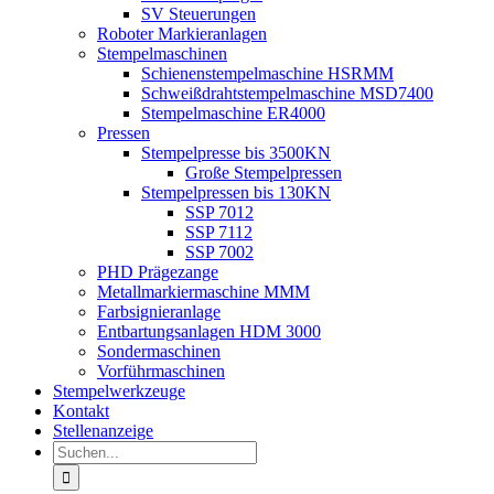
SV Steuerungen
Roboter Markieranlagen
Stempelmaschinen
Schienenstempelmaschine HSRMM
Schweißdrahtstempelmaschine MSD7400
Stempelmaschine ER4000
Pressen
Stempelpresse bis 3500KN
Große Stempelpressen
Stempelpressen bis 130KN
SSP 7012
SSP 7112
SSP 7002
PHD Prägezange
Metallmarkiermaschine MMM
Farbsignieranlage
Entbartungsanlagen HDM 3000
Sondermaschinen
Vorführmaschinen
Stempelwerkzeuge
Kontakt
Stellenanzeige
Suche
nach: