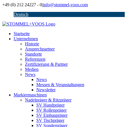
Zum
+49 (0) 212 24227 - 0
|
info@stommel-voos.com
Inhalt
Deutsch
springen
Startseite
Unternehmen
Historie
Ansprechpartner
Standorte
Referenzen
Zertifizierung & Partner
Medien
News
News
Messen & Veranstaltungen
Newsletter
Markiermaschinen
Nadelpräger & Ritzpräger
SV Handpräger
SV Rollenpräger
SV Einbaupräger
SV Tischpräger
SV Sonderpräger