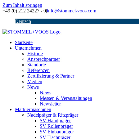
Zum Inhalt springen
+49 (0) 212 24227 - 0
|
info@stommel-voos.com
Deutsch
Startseite
Unternehmen
Historie
Ansprechpartner
Standorte
Referenzen
Zertifizierung & Partner
Medien
News
News
Messen & Veranstaltungen
Newsletter
Markiermaschinen
Nadelpräger & Ritzpräger
SV Handpräger
SV Rollenpräger
SV Einbaupräger
SV Tischpräger