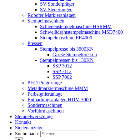
SV Sonderpräger
SV Steuerungen
Roboter Markieranlagen
Stempelmaschinen
Schienenstempelmaschine HSRMM
Schweißdrahtstempelmaschine MSD7400
Stempelmaschine ER4000
Pressen
Stempelpresse bis 3500KN
Große Stempelpressen
Stempelpressen bis 130KN
SSP 7012
SSP 7112
SSP 7002
PHD Prägezange
Metallmarkiermaschine MMM
Farbsignieranlage
Entbartungsanlagen HDM 3000
Sondermaschinen
Vorführmaschinen
Stempelwerkzeuge
Kontakt
Stellenanzeige
Suche nach: