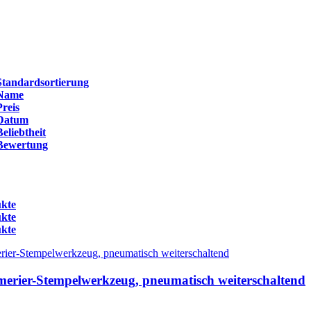
Standardsortierung
Name
Preis
Datum
Beliebtheit
Bewertung
ukte
ukte
ukte
ier-Stempelwerkzeug, pneumatisch weiterschaltend