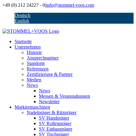
Zum
+49 (0) 212 24227 - 0
|
info@stommel-voos.com
Inhalt
Deutsch
springen
English
Startseite
Unternehmen
Historie
Ansprechpartner
Standorte
Referenzen
Zertifizierung & Partner
Medien
News
News
Messen & Veranstaltungen
Newsletter
Markiermaschinen
Nadelpräger & Ritzpräger
SV Handpräger
SV Rollenpräger
SV Einbaupräger
SV Tischpräger