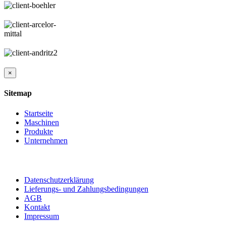
Close
×
product
quick
Sitemap
view
Startseite
Maschinen
Produkte
Unternehmen
Datenschutzerklärung
Lieferungs- und Zahlungsbedingungen
AGB
Kontakt
Impressum