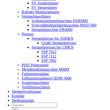
SV Sonderpräger
SV Steuerungen
Roboter Markieranlagen
Stempelmaschinen
Schienenstempelmaschine HSRMM
Schweißdrahtstempelmaschine MSD7400
Stempelmaschine ER4000
Pressen
Stempelpresse bis 3500KN
Große Stempelpressen
Stempelpressen bis 130KN
SSP 7012
SSP 7112
SSP 7002
PHD Prägezange
Metallmarkiermaschine MMM
Farbsignieranlage
Entbartungsanlagen HDM 3000
Sondermaschinen
Vorführmaschinen
Stempelwerkzeuge
Kontakt
Stellenanzeige
Suche
nach: