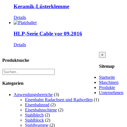
Keramik-Lüsterklemme
Details
HLP-Serie Cable vor 09.2016
Details
Close
×
product
Produktsuche
quick
Sitemap
view
Startseite
Maschinen
Kategorien
Produkte
Unternehmen
Anwendungsbereiche
(3)
Eisenbahn Radachsen und Radwellen
(1)
Eisenbahnrad
(2)
Eisenbahnschiene
(2)
Stahlblech
(2)
Stahlblock
(2)
Stahlbramme
(2)