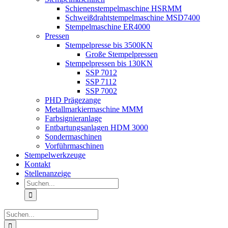
Schienenstempelmaschine HSRMM
Schweißdrahtstempelmaschine MSD7400
Stempelmaschine ER4000
Pressen
Stempelpresse bis 3500KN
Große Stempelpressen
Stempelpressen bis 130KN
SSP 7012
SSP 7112
SSP 7002
PHD Prägezange
Metallmarkiermaschine MMM
Farbsignieranlage
Entbartungsanlagen HDM 3000
Sondermaschinen
Vorführmaschinen
Stempelwerkzeuge
Kontakt
Stellenanzeige
Suche
nach:
Suche
nach: