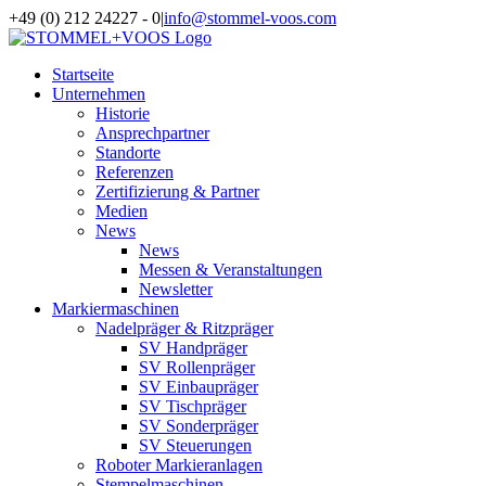
Zum
+49 (0) 212 24227 - 0
|
info@stommel-voos.com
Inhalt
springen
Startseite
Unternehmen
Historie
Ansprechpartner
Standorte
Referenzen
Zertifizierung & Partner
Medien
News
News
Messen & Veranstaltungen
Newsletter
Markiermaschinen
Nadelpräger & Ritzpräger
SV Handpräger
SV Rollenpräger
SV Einbaupräger
SV Tischpräger
SV Sonderpräger
SV Steuerungen
Roboter Markieranlagen
Stempelmaschinen