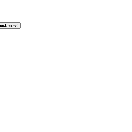
uick view
×