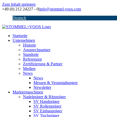
Zum Inhalt springen
+49 (0) 212 24227 - 0
|
info@stommel-voos.com
Deutsch
Startseite
Unternehmen
Historie
Ansprechpartner
Standorte
Referenzen
Zertifizierung & Partner
Medien
News
News
Messen & Veranstaltungen
Newsletter
Markiermaschinen
Nadelpräger & Ritzpräger
SV Handpräger
SV Rollenpräger
SV Einbaupräger
SV Tischpräger