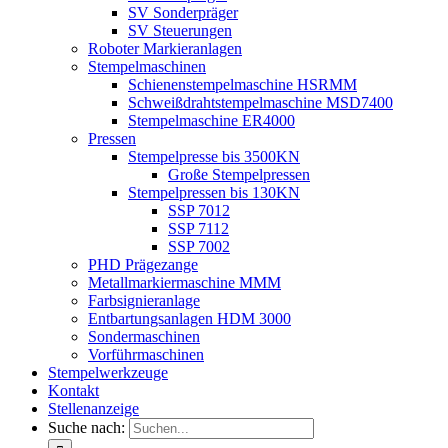
SV Sonderpräger
SV Steuerungen
Roboter Markieranlagen
Stempelmaschinen
Schienenstempelmaschine HSRMM
Schweißdrahtstempelmaschine MSD7400
Stempelmaschine ER4000
Pressen
Stempelpresse bis 3500KN
Große Stempelpressen
Stempelpressen bis 130KN
SSP 7012
SSP 7112
SSP 7002
PHD Prägezange
Metallmarkiermaschine MMM
Farbsignieranlage
Entbartungsanlagen HDM 3000
Sondermaschinen
Vorführmaschinen
Stempelwerkzeuge
Kontakt
Stellenanzeige
Suche nach: