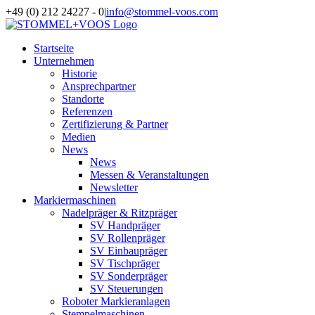
Zum
+49 (0) 212 24227 - 0
|
info@stommel-voos.com
Inhalt
springen
Startseite
Unternehmen
Historie
Ansprechpartner
Standorte
Referenzen
Zertifizierung & Partner
Medien
News
News
Messen & Veranstaltungen
Newsletter
Markiermaschinen
Nadelpräger & Ritzpräger
SV Handpräger
SV Rollenpräger
SV Einbaupräger
SV Tischpräger
SV Sonderpräger
SV Steuerungen
Roboter Markieranlagen
Stempelmaschinen