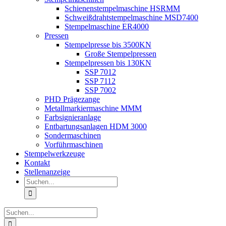
Schienenstempelmaschine HSRMM
Schweißdrahtstempelmaschine MSD7400
Stempelmaschine ER4000
Pressen
Stempelpresse bis 3500KN
Große Stempelpressen
Stempelpressen bis 130KN
SSP 7012
SSP 7112
SSP 7002
PHD Prägezange
Metallmarkiermaschine MMM
Farbsignieranlage
Entbartungsanlagen HDM 3000
Sondermaschinen
Vorführmaschinen
Stempelwerkzeuge
Kontakt
Stellenanzeige
Suche
nach:
Suche
nach: