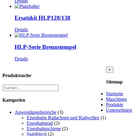
Details
Ersatzkit HLP128/138
Details
HLP-Serie Brennstempel
Details
Close
×
product
Produktsuche
quick
Sitemap
view
Startseite
Maschinen
Kategorien
Produkte
Unternehmen
Anwendungsbereiche
(3)
Eisenbahn Radachsen und Radwellen
(1)
Eisenbahnrad
(2)
Eisenbahnschiene
(2)
Stahlblech
(2)