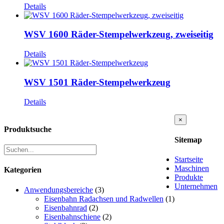
Details
WSV 1600 Räder-Stempelwerkzeug, zweiseitig
Details
WSV 1501 Räder-Stempelwerkzeug
Details
Close
×
product
Produktsuche
quick
Sitemap
view
Startseite
Maschinen
Kategorien
Produkte
Unternehmen
Anwendungsbereiche
(3)
Eisenbahn Radachsen und Radwellen
(1)
Eisenbahnrad
(2)
Eisenbahnschiene
(2)