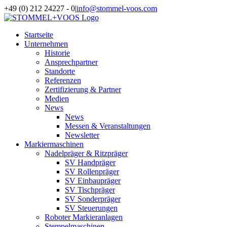
Zum
+49 (0) 212 24227 - 0
|
info@stommel-voos.com
Inhalt
springen
Startseite
Unternehmen
Historie
Ansprechpartner
Standorte
Referenzen
Zertifizierung & Partner
Medien
News
News
Messen & Veranstaltungen
Newsletter
Markiermaschinen
Nadelpräger & Ritzpräger
SV Handpräger
SV Rollenpräger
SV Einbaupräger
SV Tischpräger
SV Sonderpräger
SV Steuerungen
Roboter Markieranlagen
Stempelmaschinen