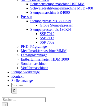
Schienenstempelmaschine HSRMM
Schweißdrahtstempelmaschine MSD7400
Stempelmaschine ER4000
Pressen
Stempelpresse bis 3500KN
Große Stempelpressen
Stempelpressen bis 130KN
SSP 7012
SSP 7112
SSP 7002
PHD Prägezange
Metallmarkiermaschine MMM
Farbsignieranlage
Entbartungsanlagen HDM 3000
Sondermaschinen
Vorführmaschinen
Stempelwerkzeuge
Kontakt
Stellenanzeige
Suche
nach:
Suche
nach: