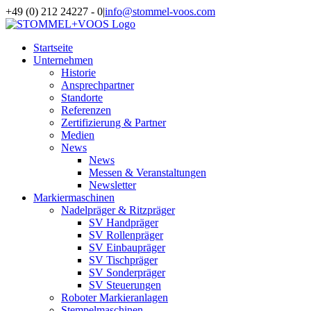
Zum
+49 (0) 212 24227 - 0
|
info@stommel-voos.com
Inhalt
springen
Startseite
Unternehmen
Historie
Ansprechpartner
Standorte
Referenzen
Zertifizierung & Partner
Medien
News
News
Messen & Veranstaltungen
Newsletter
Markiermaschinen
Nadelpräger & Ritzpräger
SV Handpräger
SV Rollenpräger
SV Einbaupräger
SV Tischpräger
SV Sonderpräger
SV Steuerungen
Roboter Markieranlagen
Stempelmaschinen