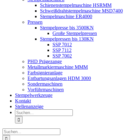
Schienenstempelmaschine HSRMM
Schweißdrahtstempelmaschine MSD7400
Stempelmaschine ER4000
Pressen
Stempelpresse bis 3500KN
Große Stempelpressen
Stempelpressen bis 130KN
SSP 7012
SSP 7112
SSP 7002
PHD Prägezange
Metallmarkiermaschine MMM
Farbsignieranlage
Entbartungsanlagen HDM 3000
Sondermaschinen
Vorführmaschinen
Stempelwerkzeuge
Kontakt
Stellenanzeige
Suche
nach:
Suche
nach: