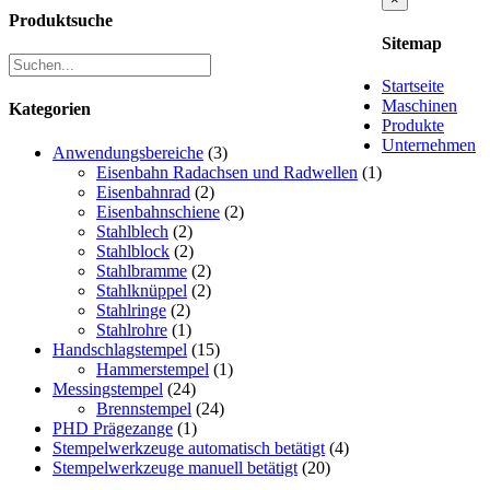
product
Produktsuche
quick
Sitemap
view
Startseite
Maschinen
Kategorien
Produkte
Unternehmen
Anwendungsbereiche
(3)
Eisenbahn Radachsen und Radwellen
(1)
Eisenbahnrad
(2)
Eisenbahnschiene
(2)
Stahlblech
(2)
Stahlblock
(2)
Stahlbramme
(2)
Stahlknüppel
(2)
Stahlringe
(2)
Stahlrohre
(1)
Handschlagstempel
(15)
Hammerstempel
(1)
Messingstempel
(24)
Brennstempel
(24)
PHD Prägezange
(1)
Stempelwerkzeuge automatisch betätigt
(4)
Stempelwerkzeuge manuell betätigt
(20)