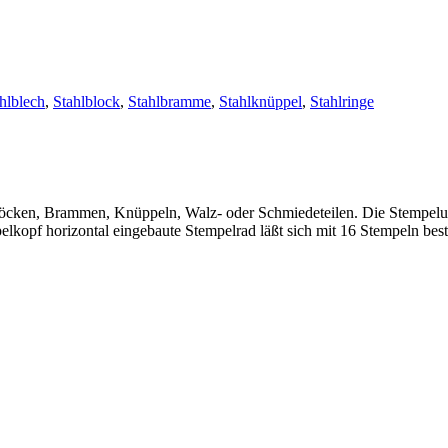
hlblech
,
Stahlblock
,
Stahlbramme
,
Stahlknüppel
,
Stahlringe
en, Brammen, Knüppeln, Walz- oder Schmiedeteilen. Die Stempelung er
pelkopf horizontal eingebaute Stempelrad läßt sich mit 16 Stempeln b