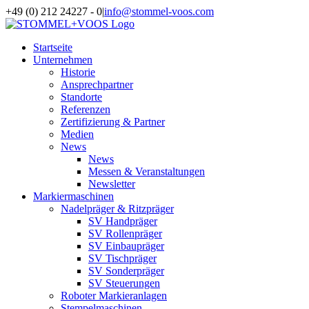
Zum
+49 (0) 212 24227 - 0
|
info@stommel-voos.com
Inhalt
springen
Startseite
Unternehmen
Historie
Ansprechpartner
Standorte
Referenzen
Zertifizierung & Partner
Medien
News
News
Messen & Veranstaltungen
Newsletter
Markiermaschinen
Nadelpräger & Ritzpräger
SV Handpräger
SV Rollenpräger
SV Einbaupräger
SV Tischpräger
SV Sonderpräger
SV Steuerungen
Roboter Markieranlagen
Stempelmaschinen