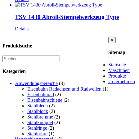
TSV 1430 Abroll-Stempelwerkzeug Type
Details
Close
×
product
Produktsuche
quick
Sitemap
view
Startseite
Maschinen
Kategorien
Produkte
Unternehmen
Anwendungsbereiche
(3)
Eisenbahn Radachsen und Radwellen
(1)
Eisenbahnrad
(2)
Eisenbahnschiene
(2)
Stahlblech
(2)
Stahlblock
(2)
Stahlbramme
(2)
Stahlknüppel
(2)
Stahlringe
(2)
Stahlrohre
(1)