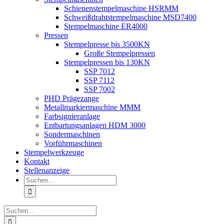
Schienenstempelmaschine HSRMM
Schweißdrahtstempelmaschine MSD7400
Stempelmaschine ER4000
Pressen
Stempelpresse bis 3500KN
Große Stempelpressen
Stempelpressen bis 130KN
SSP 7012
SSP 7112
SSP 7002
PHD Prägezange
Metallmarkiermaschine MMM
Farbsignieranlage
Entbartungsanlagen HDM 3000
Sondermaschinen
Vorführmaschinen
Stempelwerkzeuge
Kontakt
Stellenanzeige
Suche
nach:
Suche
nach: