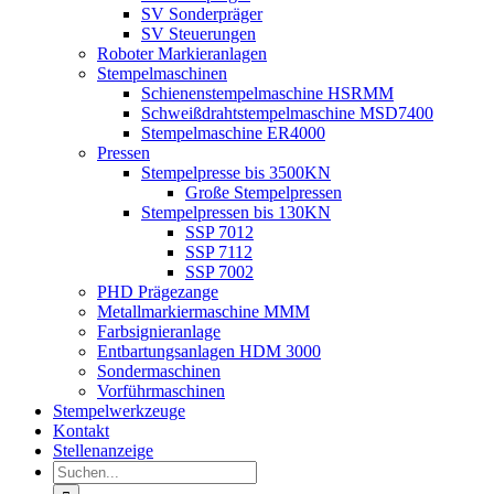
SV Sonderpräger
SV Steuerungen
Roboter Markieranlagen
Stempelmaschinen
Schienenstempelmaschine HSRMM
Schweißdrahtstempelmaschine MSD7400
Stempelmaschine ER4000
Pressen
Stempelpresse bis 3500KN
Große Stempelpressen
Stempelpressen bis 130KN
SSP 7012
SSP 7112
SSP 7002
PHD Prägezange
Metallmarkiermaschine MMM
Farbsignieranlage
Entbartungsanlagen HDM 3000
Sondermaschinen
Vorführmaschinen
Stempelwerkzeuge
Kontakt
Stellenanzeige
Suche
nach: