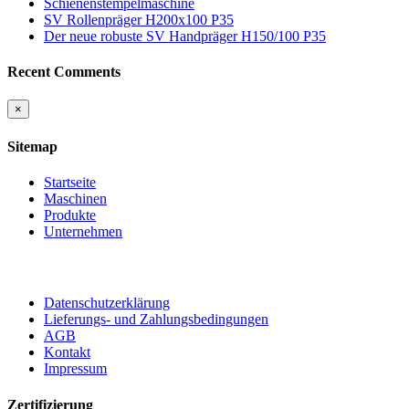
Schienenstempelmaschine
SV Rollenpräger H200x100 P35
Der neue robuste SV Handpräger H150/100 P35
Recent Comments
Close
×
product
quick
Sitemap
view
Startseite
Maschinen
Produkte
Unternehmen
Datenschutzerklärung
Lieferungs- und Zahlungsbedingungen
AGB
Kontakt
Impressum
Zertifizierung