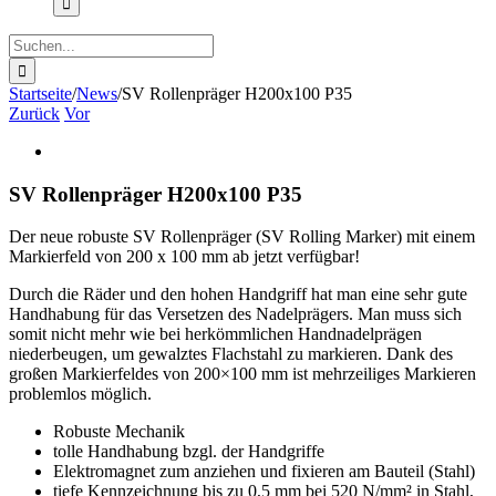
Suche
nach:
Startseite
/
News
/
SV Rollenpräger H200x100 P35
Zurück
Vor
Zeige
grösseres
Bild
SV Rollenpräger H200x100 P35
Der neue robuste SV Rollenpräger (SV Rolling Marker) mit einem
Markierfeld von 200 x 100 mm ab jetzt verfügbar!
Durch die Räder und den hohen Handgriff hat man eine sehr gute
Handhabung für das Versetzen des Nadelprägers. Man muss sich
somit nicht mehr wie bei herkömmlichen Handnadelprägen
niederbeugen, um gewalztes Flachstahl zu markieren. Dank des
großen Markierfeldes von 200×100 mm ist mehrzeiliges Markieren
problemlos möglich.
Robuste Mechanik
tolle Handhabung bzgl. der Handgriffe
Elektromagnet zum anziehen und fixieren am Bauteil (Stahl)
tiefe Kennzeichnung bis zu 0,5 mm bei 520 N/mm² in Stahl,