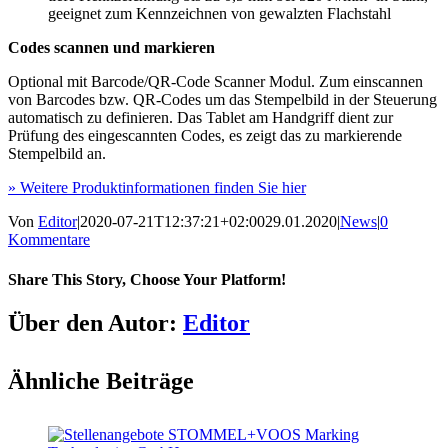
geeignet zum Kennzeichnen von gewalzten Flachstahl
Codes scannen und markieren
Optional mit Barcode/QR-Code Scanner Modul. Zum einscannen
von Barcodes bzw. QR-Codes um das Stempelbild in der Steuerung
automatisch zu definieren. Das Tablet am Handgriff dient zur
Prüfung des eingescannten Codes, es zeigt das zu markierende
Stempelbild an.
» Weitere Produktinformationen finden Sie hier
Von
Editor
|
2020-07-21T12:37:21+02:00
29.01.2020
|
News
|
0
Kommentare
Share This Story, Choose Your Platform!
Facebook
Twitter
Reddit
LinkedIn
WhatsApp
Tumblr
Pinterest
Vk
E-
Über den Autor:
Editor
Mail
Ähnliche Beiträge