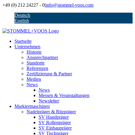
Zum
+49 (0) 212 24227 - 0
|
info@stommel-voos.com
Inhalt
Deutsch
springen
English
Startseite
Unternehmen
Historie
Ansprechpartner
Standorte
Referenzen
Zertifizierung & Partner
Medien
News
News
Messen & Veranstaltungen
Newsletter
Markiermaschinen
Nadelpräger & Ritzpräger
SV Handpräger
SV Rollenpräger
SV Einbaupräger
SV Tischpräger