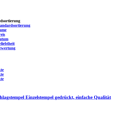
dsortierung
tandardsortierung
ame
eis
atum
liebtheit
ewertung
te
te
te
agstempel Einzelstempel gedrückt, einfache Qualität