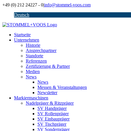
Zum
+49 (0) 212 24227 - 0
|
info@stommel-voos.com
Inhalt
Deutsch
springen
Startseite
Unternehmen
Historie
Ansprechpartner
Standorte
Referenzen
Zertifizierung & Partner
Medien
News
News
Messen & Veranstaltungen
Newsletter
Markiermaschinen
Nadelpräger & Ritzpräger
SV Handpräger
SV Rollenpräger
SV Einbaupräger
SV Tischpräger
SV Sonderpräger