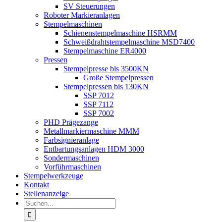
SV Steuerungen
Roboter Markieranlagen
Stempelmaschinen
Schienenstempelmaschine HSRMM
Schweißdrahtstempelmaschine MSD7400
Stempelmaschine ER4000
Pressen
Stempelpresse bis 3500KN
Große Stempelpressen
Stempelpressen bis 130KN
SSP 7012
SSP 7112
SSP 7002
PHD Prägezange
Metallmarkiermaschine MMM
Farbsignieranlage
Entbartungsanlagen HDM 3000
Sondermaschinen
Vorführmaschinen
Stempelwerkzeuge
Kontakt
Stellenanzeige
Suche
nach: