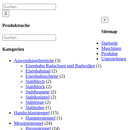
Suche
nach:
Close
×
product
Produktsuche
quick
Sitemap
view
Startseite
Maschinen
Kategorien
Produkte
Unternehmen
Anwendungsbereiche
(3)
Eisenbahn Radachsen und Radwellen
(1)
Eisenbahnrad
(2)
Eisenbahnschiene
(2)
Stahlblech
(2)
Stahlblock
(2)
Stahlbramme
(2)
Stahlknüppel
(2)
Stahlringe
(2)
Stahlrohre
(1)
Handschlagstempel
(15)
Hammerstempel
(1)
Messingstempel
(24)
Brennstempel
(24)