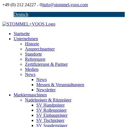
Zum
+49 (0) 212 24227 - 0
|
info@stommel-voos.com
Inhalt
Deutsch
springen
Startseite
Unternehmen
Historie
Ansprechpartner
Standorte
Referenzen
Zertifizierung & Partner
Medien
News
News
Messen & Veranstaltungen
Newsletter
Markiermaschinen
Nadelpräger & Ritzpräger
SV Handpräger
SV Rollenpräger
SV Einbaupräger
SV Tischpräger
SV Sonderpräger