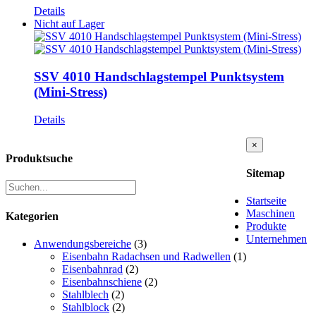
Details
Nicht auf Lager
SSV 4010 Handschlagstempel Punktsystem
(Mini-Stress)
Details
Close
×
product
Produktsuche
quick
Sitemap
view
Startseite
Maschinen
Kategorien
Produkte
Unternehmen
Anwendungsbereiche
(3)
Eisenbahn Radachsen und Radwellen
(1)
Eisenbahnrad
(2)
Eisenbahnschiene
(2)
Stahlblech
(2)
Stahlblock
(2)