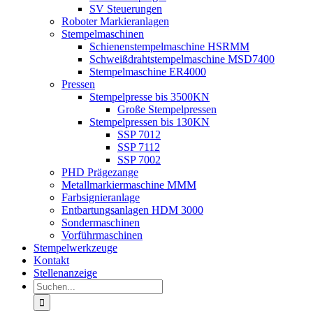
SV Steuerungen
Roboter Markieranlagen
Stempelmaschinen
Schienenstempelmaschine HSRMM
Schweißdrahtstempelmaschine MSD7400
Stempelmaschine ER4000
Pressen
Stempelpresse bis 3500KN
Große Stempelpressen
Stempelpressen bis 130KN
SSP 7012
SSP 7112
SSP 7002
PHD Prägezange
Metallmarkiermaschine MMM
Farbsignieranlage
Entbartungsanlagen HDM 3000
Sondermaschinen
Vorführmaschinen
Stempelwerkzeuge
Kontakt
Stellenanzeige
Suche
nach: