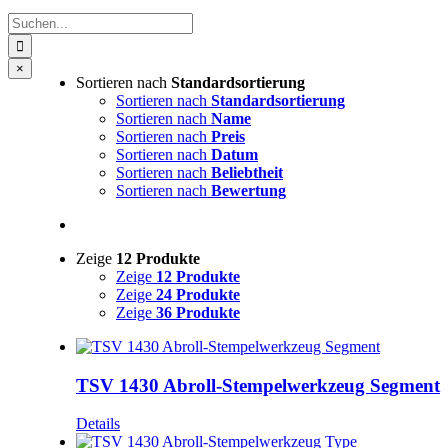
Suche
nach:
Close
×
Sortieren nach
Standardsortierung
product
quick
Sortieren nach
Standardsortierung
view
Sortieren nach
Name
Sortieren nach
Preis
Sortieren nach
Datum
Sortieren nach
Beliebtheit
Sortieren nach
Bewertung
Zeige
12 Produkte
Zeige
12 Produkte
Zeige
24 Produkte
Zeige
36 Produkte
TSV 1430 Abroll-Stempelwerkzeug Segment
Details