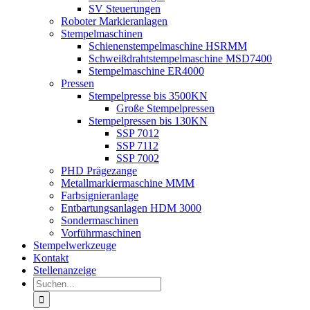
SV Steuerungen
Roboter Markieranlagen
Stempelmaschinen
Schienenstempelmaschine HSRMM
Schweißdrahtstempelmaschine MSD7400
Stempelmaschine ER4000
Pressen
Stempelpresse bis 3500KN
Große Stempelpressen
Stempelpressen bis 130KN
SSP 7012
SSP 7112
SSP 7002
PHD Prägezange
Metallmarkiermaschine MMM
Farbsignieranlage
Entbartungsanlagen HDM 3000
Sondermaschinen
Vorführmaschinen
Stempelwerkzeuge
Kontakt
Stellenanzeige
Suche
nach: