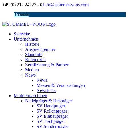
Zum
+49 (0) 212 24227 - 0
|
info@stommel-voos.com
Inhalt
Deutsch
springen
Startseite
Unternehmen
Historie
Ansprechpartner
Standorte
Referenzen
Zertifizierung & Partner
Medien
News
News
Messen & Veranstaltungen
Newsletter
Markiermaschinen
Nadelpräger & Ritzpräger
SV Handpräger
SV Rollenpräger
SV Einbaupräger
SV Tischpräger
SV Sonderpräger