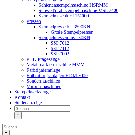
Schienenstempelmaschine HSRMM
Schweißdrahtstempelmaschine MSD7400
Stempelmaschine ER4000
Pressen
Stempelpresse bis 3500KN
Große Stempelpressen
Stempelpressen bis 130KN
SSP 7012
SSP 7112
SSP 7002
PHD Prägezange
Metallmarkiermaschine MMM
Farbsignieranlage
Entbartungsanlagen HDM 3000
Sondermaschinen
Vorführmaschinen
Stempelwerkzeuge
Kontakt
Stellenanzeige
Suche
nach:
Suche
nach: