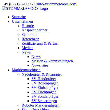
Zum
+49 (0) 212 24227 - 0
|
info@stommel-voos.com
Inhalt
springen
Startseite
Unternehmen
Historie
Ansprechpartner
Standorte
Referenzen
Zertifizierung & Partner
Medien
News
News
Messen & Veranstaltungen
Newsletter
Markiermaschinen
Nadelpräger & Ritzpräger
SV Handpräger
SV Rollenpräger
SV Einbaupräger
SV Tischpräger
SV Sonderpräger
SV Steuerungen
Roboter Markieranlagen
Stempelmaschinen