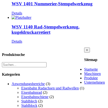
WSV 1401 Nummerier-Stempelwerkzeug
Details
WSV 1140 Rad-Stempelwerkzeug,
kugeldruckarretiert
Details
Close
×
product
Produktsuche
quick
Sitemap
view
Startseite
Maschinen
Kategorien
Produkte
Unternehmen
Anwendungsbereiche
(3)
Eisenbahn Radachsen und Radwellen
(1)
Eisenbahnrad
(2)
Eisenbahnschiene
(2)
Stahlblech
(2)
Stahlblock
(2)