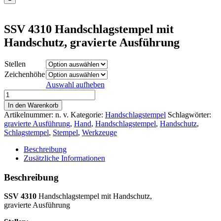
SSV 4310 Handschlagstempel mit
Handschutz, gravierte Ausführung
Stellen
Zeichenhöhe
Auswahl aufheben
SSV
4310
In den Warenkorb
Handschlagstempel
Artikelnummer:
n. v.
Kategorie:
Handschlagstempel
Schlagwörter:
mit
gravierte Ausführung
,
Hand
,
Handschlagstempel
,
Handschutz
,
Handschutz,
Schlagstempel
,
Stempel
,
Werkzeuge
gravierte
Ausführung
Beschreibung
Menge
Zusätzliche Informationen
Beschreibung
SSV 4310
Handschlagstempel mit Handschutz,
gravierte Ausführung