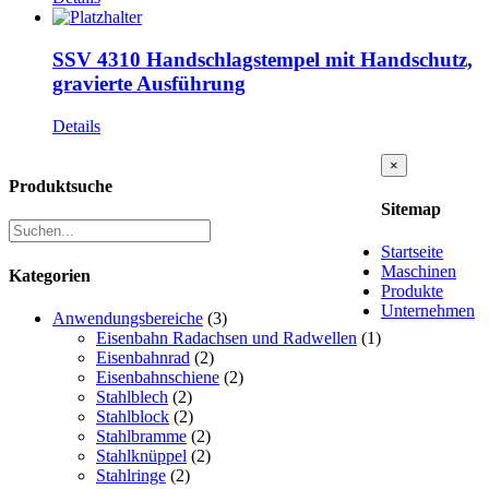
SSV 4310 Handschlagstempel mit Handschutz,
gravierte Ausführung
Details
Close
×
product
Produktsuche
quick
Sitemap
view
Startseite
Maschinen
Kategorien
Produkte
Unternehmen
Anwendungsbereiche
(3)
Eisenbahn Radachsen und Radwellen
(1)
Eisenbahnrad
(2)
Eisenbahnschiene
(2)
Stahlblech
(2)
Stahlblock
(2)
Stahlbramme
(2)
Stahlknüppel
(2)
Stahlringe
(2)