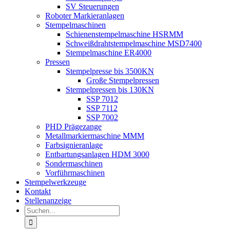
SV Steuerungen
Roboter Markieranlagen
Stempelmaschinen
Schienenstempelmaschine HSRMM
Schweißdrahtstempelmaschine MSD7400
Stempelmaschine ER4000
Pressen
Stempelpresse bis 3500KN
Große Stempelpressen
Stempelpressen bis 130KN
SSP 7012
SSP 7112
SSP 7002
PHD Prägezange
Metallmarkiermaschine MMM
Farbsignieranlage
Entbartungsanlagen HDM 3000
Sondermaschinen
Vorführmaschinen
Stempelwerkzeuge
Kontakt
Stellenanzeige
Suche
nach: