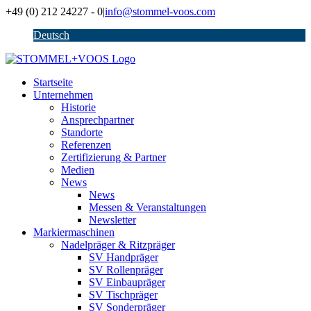
Zum
+49 (0) 212 24227 - 0
|
info@stommel-voos.com
Inhalt
Deutsch
springen
Startseite
Unternehmen
Historie
Ansprechpartner
Standorte
Referenzen
Zertifizierung & Partner
Medien
News
News
Messen & Veranstaltungen
Newsletter
Markiermaschinen
Nadelpräger & Ritzpräger
SV Handpräger
SV Rollenpräger
SV Einbaupräger
SV Tischpräger
SV Sonderpräger